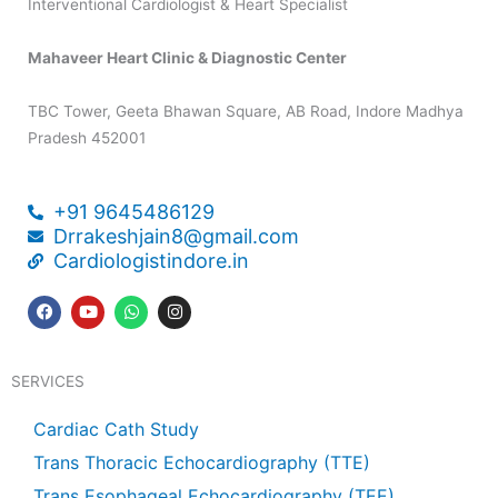
Interventional Cardiologist & Heart Specialist
Mahaveer Heart Clinic & Diagnostic Center
TBC Tower, Geeta Bhawan Square, AB Road, Indore Madhya
Pradesh 452001
+91 9645486129
Drrakeshjain8@gmail.com
Cardiologistindore.in
F
Y
W
I
a
o
h
n
c
u
a
s
e
t
t
t
b
u
s
a
SERVICES
o
b
a
g
o
e
p
r
k
p
a
Cardiac Cath Study
m
Trans Thoracic Echocardiography (TTE)
Trans Esophageal Echocardiography (TEE)