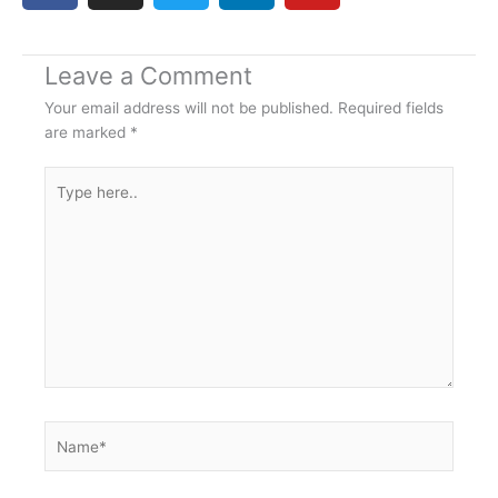
c
s
i
n
u
e
t
t
k
t
Leave a Comment
b
a
t
e
u
o
g
e
d
b
Your email address will not be published.
Required fields
o
r
r
i
e
are marked
*
k
a
n
Type
m
here..
Name*